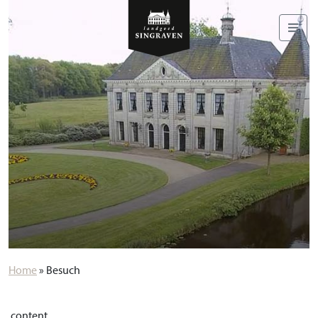
Home
»
Besuch
content