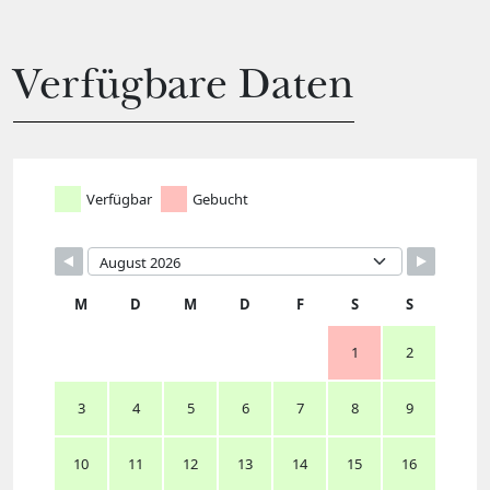
Verfügbare Daten
Verfügbar
Gebucht
M
D
M
D
F
S
S
1
2
3
4
5
6
7
8
9
10
11
12
13
14
15
16