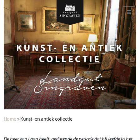
KUNST- EN ANTIEK
COLLECTIE
Landgut
Singraven
Home
»
Kunst- en antiek collectie
De heer van Laan heeft, gedurende de periode dat hij leefde in het