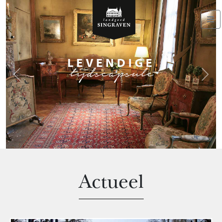
LEVENDIGE
tijdscapsule
Previous
Next
Actueel