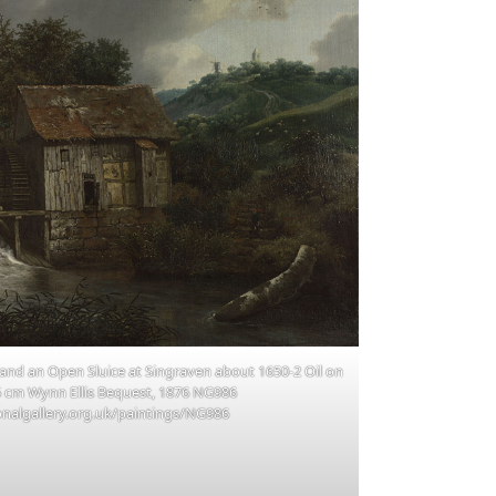
and an Open Sluice at Singraven about 1650-2 Oil on
.5 cm Wynn Ellis Bequest, 1876 NG986
nalgallery.org.uk/paintings/NG986