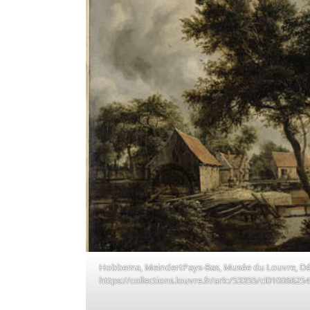
Hobbema, MeindertPays-Bas, Musée du Louvre, Dép
https://collections.louvre.fr/ark:/53355/cl010066254