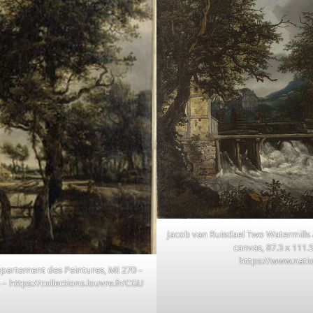
Jacob van Ruisdael Two Watermills 
canvas, 87.3 x 111
https://www.natio
artement des Peintures, MI 270 –
 – https://collections.louvre.fr/CGU