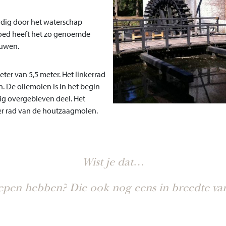
dig door het waterschap
oed heeft het zo genoemde
euwen.
er van 5,5 meter. Het linkerrad
. De oliemolen is in het begin
nig overgebleven deel. Het
ter rad van de houtzaagmolen.
Wist je dat
…
epen hebben? Die ook nog eens in breedte var