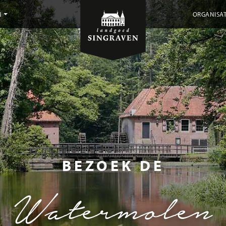
N
ORGANISAT
BEZOEK DE
Watermolen